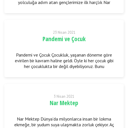
yolculuğa adım atan gençlerimize ilk harçlık Nar
Mektep’ten! Üniversite yerleştirme sonuçları
23 Nisan 2021
Pandemi ve Çocuk
Pandemi ve Çocuk Çocukluk, yaşanan döneme göre
evirilen bir kavram haline geldi. Öyle ki her çocuk gibi
her çocuklukta bir değil diyebiliyoruz. Bunu
belirtmemizde ki etken, kitlenin artık çocukluk
3 Nisan 2021
Nar Mektep
Nar Mektep Dünya’da milyonlarca insan bir lokma
ekmeğe, bir yudum suya ulaşmakta zorluk çekiyor. Aç