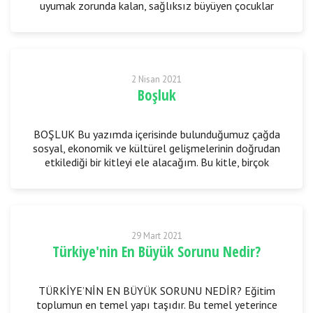
uyumak zorunda kalan, sağlıksız büyüyen çocuklar
tüm vicdan sahiplerini derinden yaralıyor.
2 Nisan 2021
Boşluk
BOŞLUK Bu yazımda içerisinde bulunduğumuz çağda
sosyal, ekonomik ve kültürel gelişmelerinin doğrudan
etkilediği bir kitleyi ele alacağım. Bu kitle, birçok
gelişmiş ülkenin hazine ile eş
29 Mart 2021
Türkiye'nin En Büyük Sorunu Nedir?
TÜRKİYE’NİN EN BÜYÜK SORUNU NEDİR? Eğitim
toplumun en temel yapı taşıdır. Bu temel yeterince