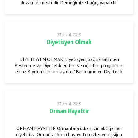
devam etmektedir. Derneğimize bağış yapabilir.
İhtiyaç sahibi iseniz destek talebinde bulunabi
23 Aralık 2019
Diyetisyen Olmak
DİYETİSYEN OLMAK Diyetisyen, Sağlık Bilimleri
Beslenme ve Diyetetik eğitim ve öğretim programını
en az 4 yılda tamamlayarak “Beslenme ve Diyetetik
Lisans Diploması” alarak “ Diyetisyen”
23 Aralık 2019
Orman Hayattır
ORMAN HAYATTIR Ormanlara ülkemizin akciğerleri
diyebiliriz. Ormanlar kötü havayı temizler ve oksijen