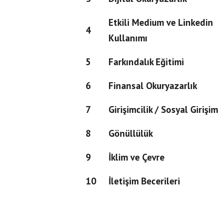
Etkili Medium ve Linkedin
4
Kullanımı
5
Farkındalık Eğitimi
6
Finansal Okuryazarlık
7
Girişimcilik / Sosyal Girişim
8
Gönüllülük
9
İklim ve Çevre
10
İletişim Becerileri