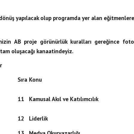
önüş yapılacak olup programda yer alan eğitmenlere 
mizin AB proje görünürlük kuralları gereğince foto
rtam oluşacağı kanaatindeyiz.
r
Sıra
Konu
11
Kamusal Akıl ve Katılımcılık
12
Liderlik
13
Medya Okuryazarlığı