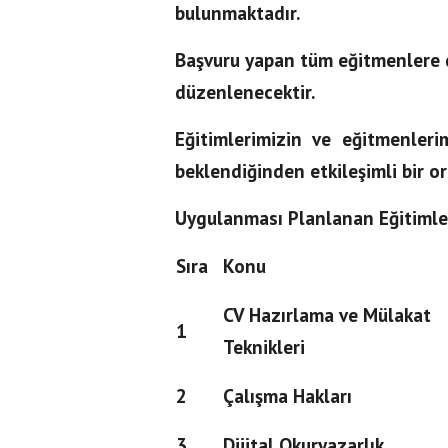
bulunmaktadır.
Başvuru yapan tüm eğitmenlere d
düzenlenecektir.
Eğitimlerimizin ve eğitmenleri
beklendiğinden etkileşimli bir o
Uygulanması Planlanan Eğitimle
Sıra
Konu
CV Hazırlama ve Mülakat
1
Teknikleri
2
Çalışma Hakları
3
Dijital Okuryazarlık