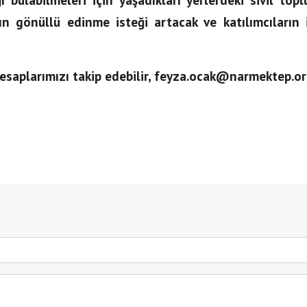
rın gönüllü edinme isteği artacak ve katılımcıların
hesaplarımızı takip edebilir, feyza.ocak@narmektep.o