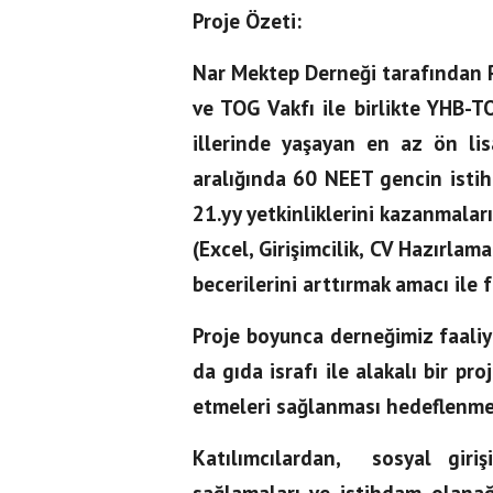
Proje Özeti:
Nar Mektep Derneği tarafından P
ve TOG Vakfı ile birlikte YHB-TO
illerinde yaşayan en az ön li
aralığında 60 NEET gencin istihd
21.yy yetkinliklerini kazanmaları
(Excel, Girişimcilik, CV Hazırlama
becerilerini arttırmak amacı ile f
Proje boyunca derneğimiz faaliy
da gıda israfı ile alakalı bir p
etmeleri sağlanması hedeflenme
Katılımcılardan, sosyal giriş
sağlamaları ve istihdam olanağı