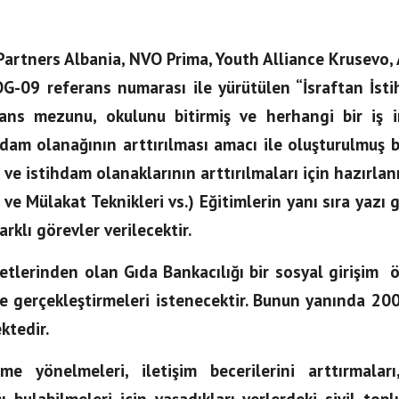
artners Albania, NVO Prima, Youth Alliance Krusevo
G-09 referans numarası ile yürütülen “İsraftan İstih
sans mezunu, okulunu bitirmiş ve herhangi bir iş
am olanağının arttırılması amacı ile oluşturulmuş bir
 ve istihdam olanaklarının arttırılmaları için hazırlanm
 ve Mülakat Teknikleri vs.) Eğitimlerin yanı sıra yazı g
arklı görevler verilecektir.
etlerinden olan Gıda Bankacılığı bir sosyal girişim ö
roje gerçekleştirmeleri istenecektir. Bunun yanında 200
ktedir.
ime yönelmeleri, iletişim becerilerini arttırmalar
 bulabilmeleri için yaşadıkları yerlerdeki sivil topl