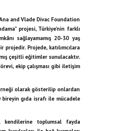
, Ana and Vlade Divac Foundation
dama” projesi, Türkiye’nin farklı
 imkânı sağlayamamış 20-30 yaş
 projedir. Projede, katılımcılara
ış çeşitli eğitimler sunulacaktır.
örevi, ekip çalışması gibi iletişim
rneği olarak gösterilip onlardan
 bireyin gıda israfı ile mücadele
ı, kendilerine toplumsal fayda
um kuruluşları ile bağ kurmaları