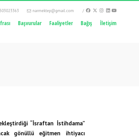
503023363
narmektep@gmail.com
ofrası
Başvurular
Faaliyetler
Bağış
İletişim
leştirdiği “İsraftan İstihdama”
acak gönüllü eğitmen ihtiyacı