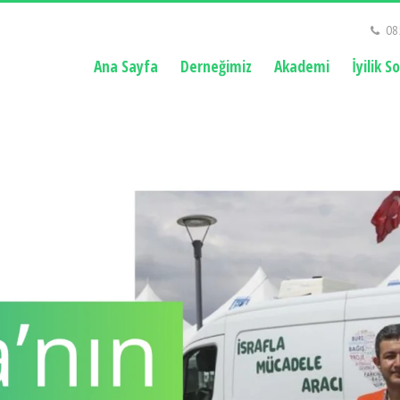
08
Ana Sayfa
Derneğimiz
Akademi
İyilik S