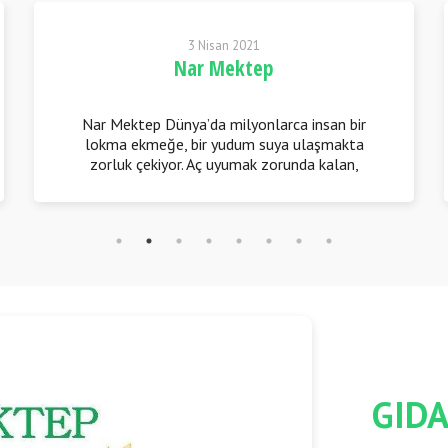
3 Nisan 2021
Nar Mektep
Nar Mektep Dünya’da milyonlarca insan bir
lokma ekmeğe, bir yudum suya ulaşmakta
zorluk çekiyor. Aç uyumak zorunda kalan,
sağlıksız büyüyen çocuklar tüm vicdan
sahiplerini derinden yaralıyor.
GIDA