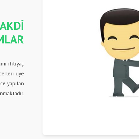
NAKDİ
MLAR
mı ihtiyaç
derleri üye
nce yapılan
anmaktadır.