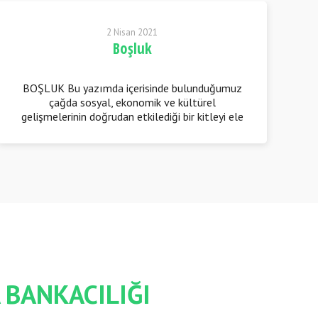
2 Nisan 2021
Boşluk
BOŞLUK Bu yazımda içerisinde bulunduğumuz
çağda sosyal, ekonomik ve kültürel
gelişmelerinin doğrudan etkilediği bir kitleyi ele
alacağım. Bu kitle, birçok gelişmiş ülkenin
hazine ile eş
 BANKACILIĞI