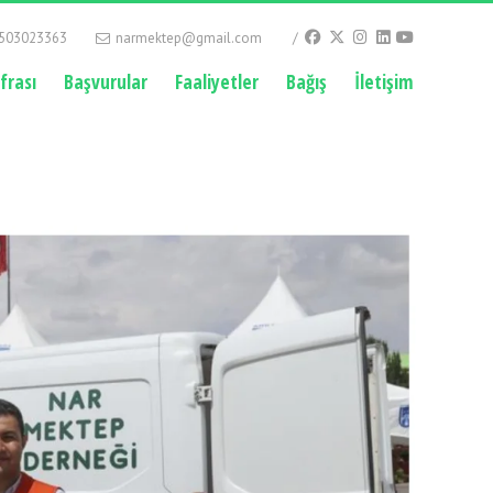
503023363
narmektep@gmail.com
ofrası
Başvurular
Faaliyetler
Bağış
İletişim