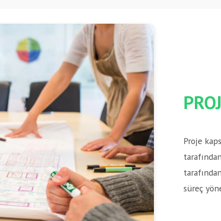
PROJ
Proje kap
tarafından
tarafında
süreç yöne