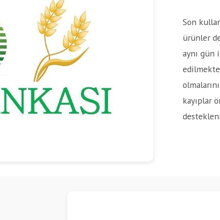
Son kullan
ürünler d
aynı gün i
edilmekted
olmaların
kayıplar 
desteklen