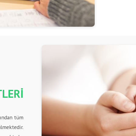
LERİ
ğından tüm
ülmektedir.